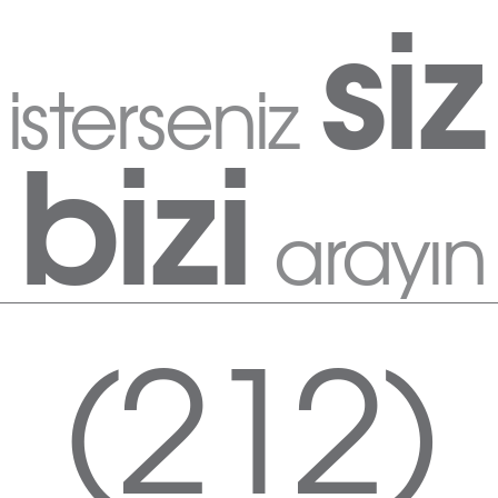
siz
isterseniz
bizi
arayın
(212)