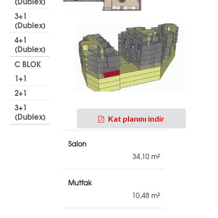
(Dublex)
3+1
(Dublex)
4+1
(Dublex)
C BLOK
1+1
2+1
Net Alanlar
3+1
(Dublex)
Toplam Net Alan
Kat planını indir
Salon
34,10
Mutfak
10,48