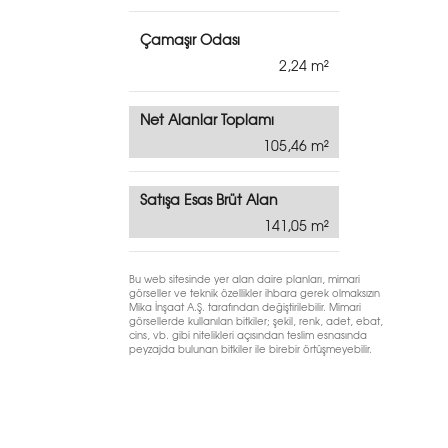
Çamaşır Odası
2,24
Net Alanlar Toplamı
105,46
Satışa Esas Brüt Alan
141,05
Bu web sitesinde yer alan daire planları, mimari
görseller ve teknik özellikler ihbara gerek olmaksızın
Mika İnşaat A.Ş. tarafından değiştirilebilir. Mimari
görsellerde kullanılan bitkiler; şekil, renk, adet, ebat,
cins, vb. gibi nitelikleri açısından teslim esnasında
peyzajda bulunan bitkiler ile birebir örtüşmeyebilir.