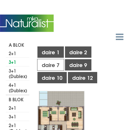
EN
A BLOK
daire 1
daire 2
2+1
3+1
daire 7
daire 9
3+1
(Dublex)
daire 10
daire 12
4+1
(Dublex)
B BLOK
2+1
3+1
2+1